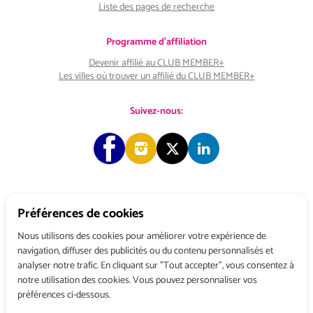
Liste des pages de recherche
Programme d'affiliation
Devenir affilié au CLUB MEMBER+
Les villes où trouver un affilié du CLUB MEMBER+
Suivez-nous:
Préférences de cookies
Copyright © 2026 Choose & Work. Tous droits réservés.
Nous utilisons des cookies pour améliorer votre expérience de
navigation, diffuser des publicités ou du contenu personnalisés et
analyser notre trafic. En cliquant sur "Tout accepter", vous consentez à
Tél: +33 (0) 1 80 522 522
notre utilisation des cookies. Vous pouvez personnaliser vos
Belgique : 156, avenue de Floréal – 1180 BRUXELLES
préférences ci-dessous.
France : 3, rue du Colonel Moll – 75017 PARIS