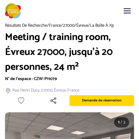
Résultats De Recherche
/
France
/
27000
/
Évreux
/
La Boîte À Xp
Meeting / training room,
Évreux 27000, jusqu'à 20
personnes, 24 m²
N° de l'espace :
CZW-P11079
Rue Henri Ducy, 27000, Évreux, France
Demande de réservation
1
/
3