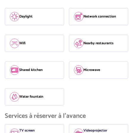
Daylight
Network connection
Wifi
Nearby restaurants
Shared kitchen
Microwave
Water fountain
Services à réserver à l'avance
TV screen
Videoprojector