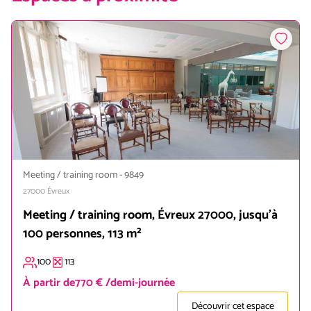
Meeting / training room
-
9849
27000
Évreux
Meeting / training room, Évreux 27000, jusqu'à
100 personnes, 113 m²
100
113
À partir de
770 € /demi-journée
Découvrir cet espace