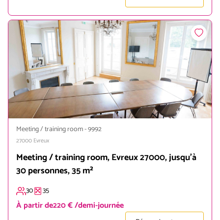
Meeting / training room
-
9992
27000
Evreux
Meeting / training room, Evreux 27000, jusqu'à
30 personnes, 35 m²
30
35
À partir de
220 € /demi-journée