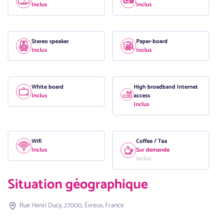
Inclus
Inclus
Stereo speaker
Paper-board
Inclus
Inclus
White board
High broadband Internet
Inclus
access
Inclus
Wifi
Coffee / Tea
Inclus
Sur demande
inclus
Situation géographique
Rue Henri Ducy, 27000, Évreux, France