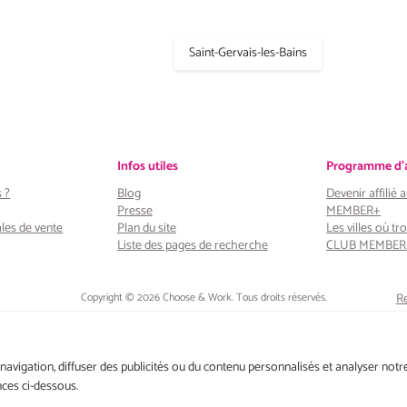
Saint-Gervais-les-Bains
Infos utiles
Programme d'af
 ?
Blog
Devenir affilié
Presse
MEMBER+
les de vente
Plan du site
Les villes où tro
Liste des pages de recherche
CLUB MEMBER
Copyright © 2026 Choose & Work. Tous droits réservés.
Re
a
vigation, diffuser des publicités ou du contenu personnalisés et analyser notre 
Tél: +33 (0) 1 80 522 522
nces ci-dessous.
Belgique : 156, avenue de Floréal – 1180 BRUXELLES