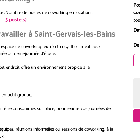
Po
co
ce
:
Nombre de postes de coworking en location
:
5
poste(s)
pos
Da
ravailler à Saint-Gervais-les-Bains
Dé
espace de coworking feutré et cosy. Il est idéal pour
urnée ou demi‑journée d’étude.
cet endroit offre un environnement propice à la
u en petit groupe)
nt être consommés sur place, pour rendre vos journées de
équipes, réunions informelles ou sessions de coworking, à la
ux.