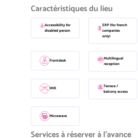
Caractéristiques du lieu
Accessibility for
ERP (for french
disabled person
companies
only)
Multilingual
Frontdesk
reception
Terrace /
Wifi
balcony access
Microwave
Services à réserver à l'avance