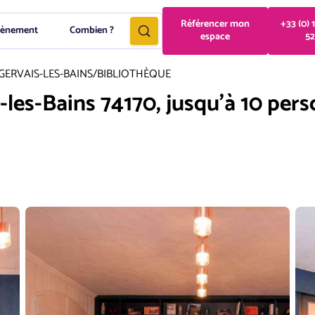
Référencer mon
+33 (0) 
vènement
Combien ?
espace
52
GERVAIS-LES-BAINS
/
BIBLIOTHÈQUE
-les-Bains 74170, jusqu'à 10 pers