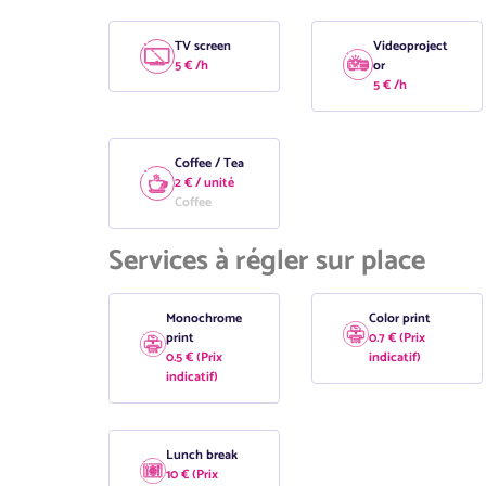
TV screen
Videoproject
5 € /h
or
5 € /h
Coffee / Tea
2 € / unité
Coffee
Services à régler sur place
Monochrome
Color print
print
0.7 € (Prix
0.5 € (Prix
indicatif)
indicatif)
Lunch break
10 € (Prix