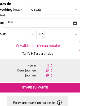
stes de
working
0
seats
(max.
5
tes
)
te:
Date
but:
Fin:
Valider le créneau horaire
Tarifs HT à partir de :
3 €
Heure:
12 €
Demi Journée:
18 €
Journée:
ETAPE SUIVANTE
Poser une question sur ce lieu