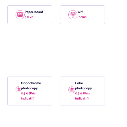
Paper-board
Wifi
5 € /h
Inclus
Monochrome
Color
photocopy
photocopy
0.5 € (Prix
0.7 € (Prix
indicatif)
indicatif)