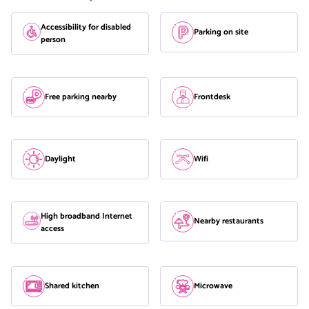
Accessibility for disabled
Parking on site
person
Free parking nearby
Frontdesk
Daylight
Wifi
High broadband Internet
Nearby restaurants
access
Shared kitchen
Microwave