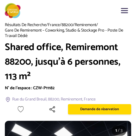
Résultats De Recherche
/
France
/
88200
/
Remiremont
/
Gare De Remiremont – Coworking, Studio & Stockage Pro - Poste De
Travail Dédié
Shared office, Remiremont
88200, jusqu'à 6 personnes,
113 m²
N° de l'espace :
CZW-P11182
Rue du Grand Breuil, 88200, Remiremont, France
Demande de réservation
1
/
3