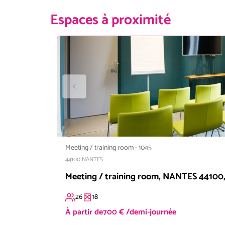
Espaces à proximité
Meeting / training room
-
1045
44100
NANTES
Meeting / training room, NANTES 44100, 
26
18
À partir de
700 € /demi-journée