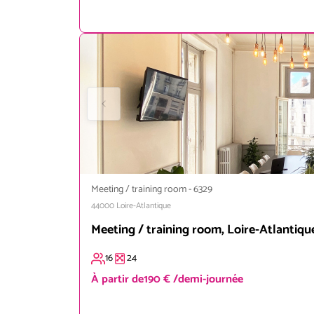
Meeting / training room
-
6329
44000
Loire-Atlantique
Meeting / training room, Loire-Atlantiqu
16
24
À partir de
190 € /demi-journée