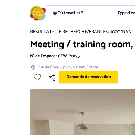
Type d'é
RÉSULTATS DE RECHERCHE
/
FRANCE
/
44000
/
NANT
Meeting / training room,
N° de l'espace :
CZW-P11195
Rue de Bréa, 44000, Nantes, France
Demande de réservation