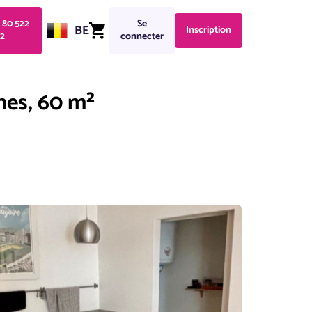
1 80 522
Se
BE
Inscription
2
connecter
nes, 60 m²