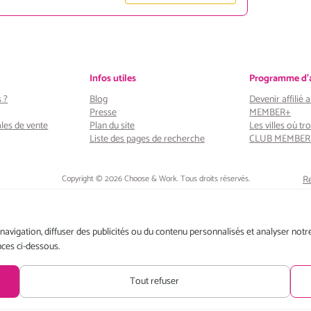
Infos utiles
Programme d'af
 ?
Blog
Devenir affilié
Presse
MEMBER+
les de vente
Plan du site
Les villes où tro
Liste des pages de recherche
CLUB MEMBER
Copyright © 2026 Choose & Work. Tous droits réservés.
Re
a
vigation, diffuser des publicités ou du contenu personnalisés et analyser notre 
Tél: +33 (0) 1 80 522 522
nces ci-dessous.
Belgique : 156, avenue de Floréal – 1180 BRUXELLES
France : 3, rue du Colonel Moll – 75017 PARIS
Conditions générales de vente
Politique de confidentialité
Tout refuser
Mentions légales