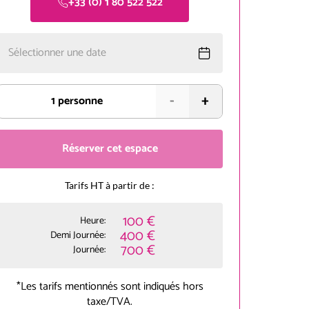
+33 (0) 1 80 522 522
Sélectionner une date
-
+
1
personne
Réserver cet espace
Tarifs HT à partir de :
100 €
Heure:
400 €
Demi Journée:
700 €
Journée:
*Les tarifs mentionnés sont indiqués hors
taxe/TVA.