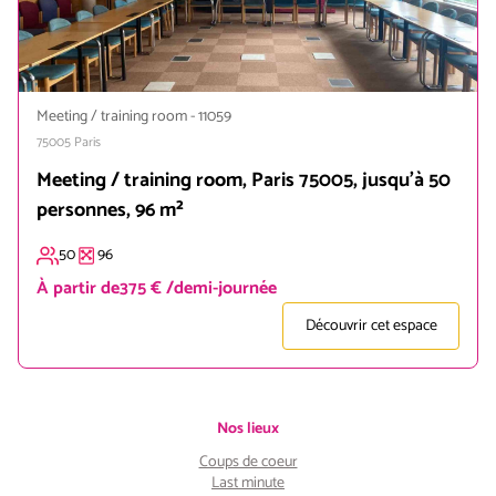
Meeting / training room
-
11059
75005
Paris
Meeting / training room, Paris 75005, jusqu'à 50
personnes, 96 m²
50
96
À partir de
375 € /demi-journée
Découvrir cet espace
Nos lieux
Coups de coeur
Last minute