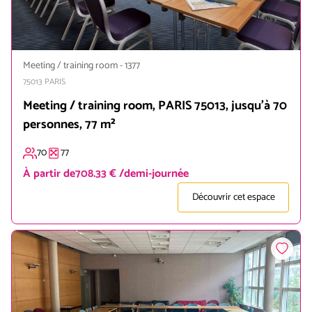
Meeting / training room
-
1377
75013
PARIS
Meeting / training room, PARIS 75013, jusqu'à 70
personnes, 77 m²
70
77
À partir de
708.33 € /demi-journée
Découvrir cet espace