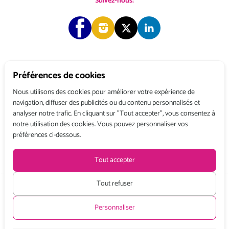
Suivez-nous:
Préférences de cookies
Copyright © 2026 Choose & Work. Tous droits réservés.
Nous utilisons des cookies pour améliorer votre expérience de
navigation, diffuser des publicités ou du contenu personnalisés et
analyser notre trafic. En cliquant sur "Tout accepter", vous consentez à
Tél: +33 (0) 1 80 522 522
notre utilisation des cookies. Vous pouvez personnaliser vos
Belgique : 156, avenue de Floréal – 1180 BRUXELLES
préférences ci-dessous.
France : 3, rue du Colonel Moll – 75017 PARIS
Conditions générales de vente
Politique de confidentialité
Mentions légales
Tout accepter
Recevez toute l’actualité de Choose and Work
en vous abonnant à
notre Newsletter
Tout refuser
Tarifs HT à partir de :
Personnaliser
Demi Journée:
Journée:
220 €
350 €
S’INSCRIRE