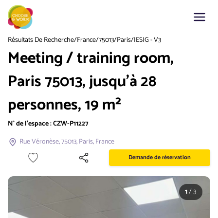
Résultats De Recherche
/
France
/
75013
/
Paris
/
IESIG - V3
Meeting / training room,
Paris 75013, jusqu'à 28
personnes, 19 m²
N° de l'espace :
CZW-P11227
Rue Véronèse, 75013, Paris, France
Demande de réservation
1
/
3