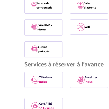
Service de
Salle
conciergerie
d'attente
Prise RJ45 /
Wifi
réseau
Cuisine
partagée
Services à réserver à l'avance
Téléviseur
Enceintes
Inclus
Inclus
Café / Thé
1.5 € / unité