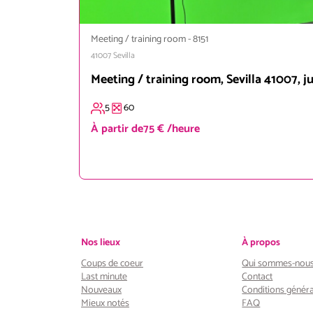
Meeting / training room
-
8151
41007
Sevilla
Meeting / training room, Sevilla 41007, j
5
60
À partir de
75 € /heure
Nos lieux
À propos
Coups de coeur
Qui sommes-nous
Last minute
Contact
Nouveaux
Conditions généra
Mieux notés
FAQ