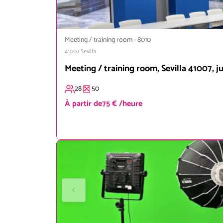
Meeting / training room
-
8010
41007
Sevilla
Meeting / training room, Sevilla 41007, 
28
50
À partir de
75 € /heure