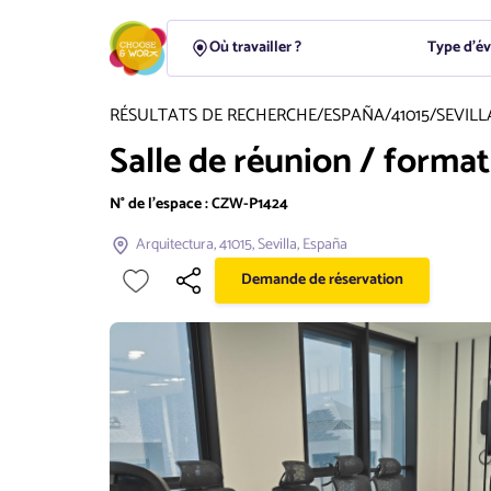
Type d'é
RÉSULTATS DE RECHERCHE
/
ESPAÑA
/
41015
/
SEVILL
Salle de réunion / format
N° de l'espace :
CZW-P1424
Arquitectura, 41015, Sevilla, España
Demande de réservation