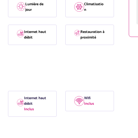
Lumière de
Climatisatio
jour
n
Internet haut
Restauration à
débit
proximité
Internet haut
Wifi
débit
Inclus
Inclus