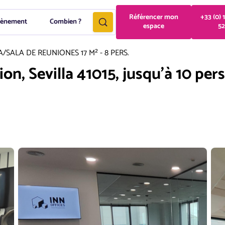
Référencer mon
+33 (0) 
vènement
Combien ?
espace
52
A
/
SALA DE REUNIONES 17 M² - 8 PERS.
ion, Sevilla 41015, jusqu'à 10 per