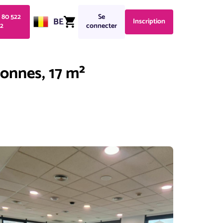
1 80 522
Se
BE
Inscription
2
connecter
sonnes, 17 m²