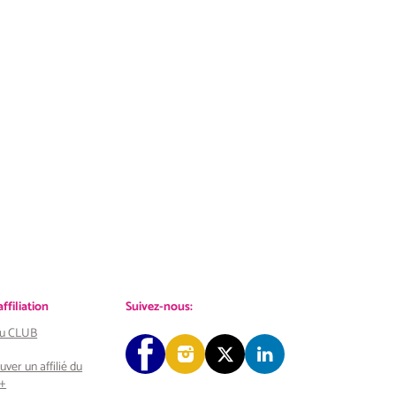
filiation
Suivez-nous:
 au CLUB
uver un affilié du
+