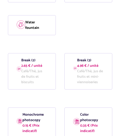
Water
fountain
Break (2)
Break (3)
2.65 € / unité
4.98 € / unité
Café/Thé, jus
Café/Thé, jus de
de fruits et
fruits et mini-
biscuits
viennoiseries
Monochrome
Color
photocopy
photocopy
0.15 € (Prix
0.35 € (Prix
indicatif)
indicatif)