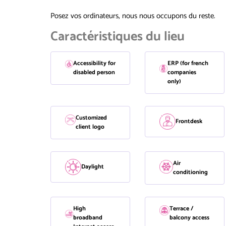
Posez vos ordinateurs, nous nous occupons du reste.
Caractéristiques du lieu
Accessibility for
ERP (for french
disabled person
companies
only)
Customized
Frontdesk
client logo
Air
Daylight
conditioning
High
Terrace /
broadband
balcony access