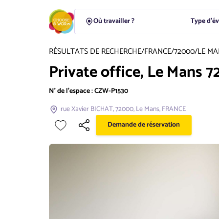
Type d'é
RÉSULTATS DE RECHERCHE
/
FRANCE
/
72000
/
LE MA
Private office, Le Mans 7
N° de l'espace :
CZW-P1530
rue Xavier BICHAT, 72000, Le Mans, FRANCE
Demande de réservation