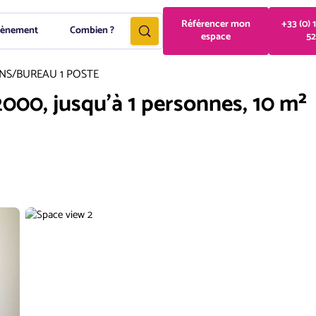
Référencer mon
+33 (0) 
vènement
Combien ?
espace
52
NS
/
BUREAU 1 POSTE
2000, jusqu'à 1 personnes, 10 m²