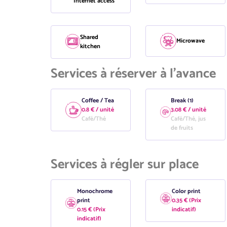
Internet access
Shared
Microwave
kitchen
Services à réserver à l'avance
Coffee / Tea
Break (1)
0.8 € / unité
3.08 € / unité
Café/Thé
Café/Thé, jus
de fruits
Services à régler sur place
Monochrome
Color print
print
0.35 € (Prix
0.15 € (Prix
indicatif)
indicatif)