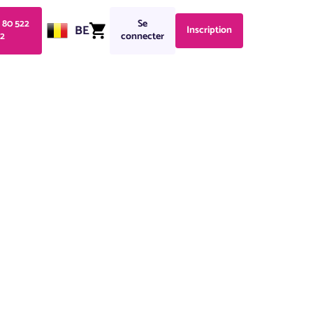
1 80 522
Se
BE
Inscription
2
connecter