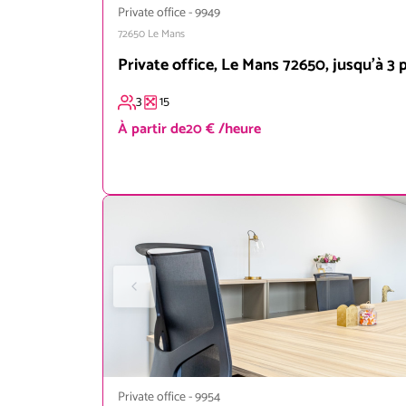
Private office
-
9949
72650
Le Mans
Private office, Le Mans 72650, jusqu'à 3 
3
15
À partir de
20 € /heure
Private office
-
9954