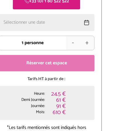
+33 (0) 1 80 522 522
Sélectionner une date
-
+
1
personne
Réserver cet espace
Tarifs HT à partir de :
24.5 €
Heure:
61 €
Demi Journée:
91 €
Journée:
610 €
Mois:
*Les tarifs mentionnés sont indiqués hors