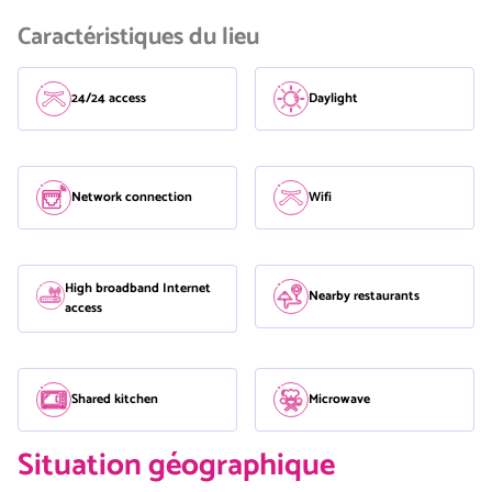
Caractéristiques du lieu
24/24 access
Daylight
Network connection
Wifi
High broadband Internet
Nearby restaurants
access
Shared kitchen
Microwave
Situation géographique