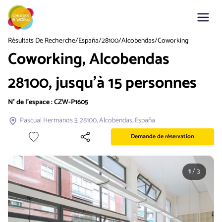
Résultats De Recherche
/
España
/
28100
/
Alcobendas
/
Coworking
Coworking, Alcobendas
28100, jusqu'à 15 personnes
N° de l'espace :
CZW-P1605
Pascual Hermanos 3, 28100, Alcobendas, España
Demande de réservation
1
/
3