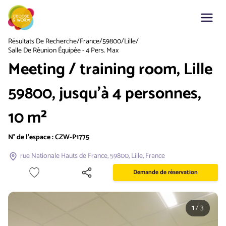
Résultats De Recherche
/
France
/
59800
/
Lille
/
Salle De Réunion Équipée - 4 Pers. Max
Meeting / training room, Lille
59800, jusqu'à 4 personnes,
10 m²
N° de l'espace :
CZW-P1775
rue Nationale Hauts de France, 59800, Lille, France
Demande de réservation
1
/
3