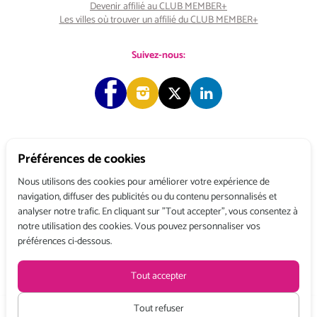
Devenir affilié au CLUB MEMBER+
Les villes où trouver un affilié du CLUB MEMBER+
Suivez-nous:
Préférences de cookies
Copyright © 2026 Choose & Work. Tous droits réservés.
Nous utilisons des cookies pour améliorer votre expérience de
navigation, diffuser des publicités ou du contenu personnalisés et
analyser notre trafic. En cliquant sur "Tout accepter", vous consentez à
Tél: +33 (0) 1 80 522 522
notre utilisation des cookies. Vous pouvez personnaliser vos
Belgique : 156, avenue de Floréal – 1180 BRUXELLES
préférences ci-dessous.
France : 3, rue du Colonel Moll – 75017 PARIS
Conditions générales de vente
Politique de confidentialité
Mentions légales
Tout accepter
Recevez toute l’actualité de Choose and Work
en vous abonnant à
notre Newsletter
Tout refuser
Tarifs HT à partir de :