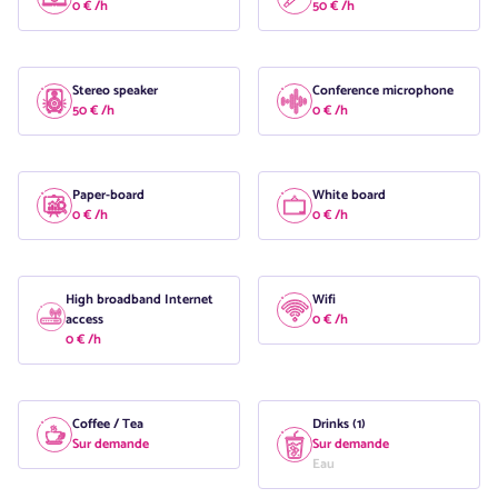
0 € /h
50 € /h
Stereo speaker
Conference microphone
50 € /h
0 € /h
Paper-board
White board
0 € /h
0 € /h
High broadband Internet
Wifi
access
0 € /h
0 € /h
Coffee / Tea
Drinks (1)
Sur demande
Sur demande
Eau