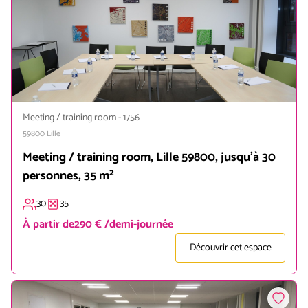
Meeting / training room
-
1756
59800
Lille
Meeting / training room, Lille 59800, jusqu'à 30
personnes, 35 m²
30
35
À partir de
290 € /demi-journée
Découvrir cet espace