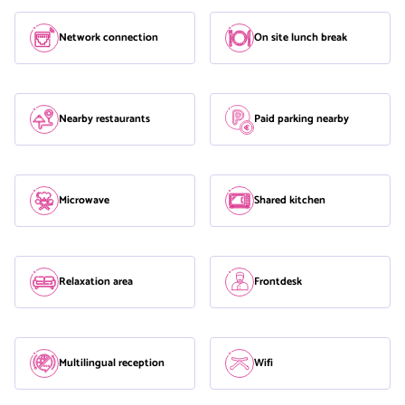
Network connection
On site lunch break
Nearby restaurants
Paid parking nearby
Microwave
Shared kitchen
Relaxation area
Frontdesk
Multilingual reception
Wifi