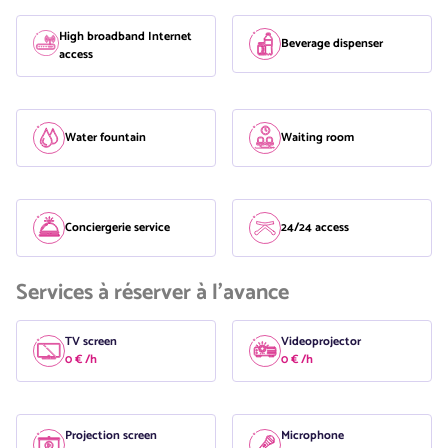
High broadband Internet
Beverage dispenser
access
Water fountain
Waiting room
Conciergerie service
24/24 access
Services à réserver à l'avance
TV screen
Videoprojector
0 € /h
0 € /h
Projection screen
Microphone