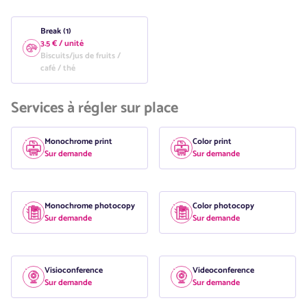
Break (1)
3.5 € / unité
Biscuits/jus de fruits /
café / thé
Services à régler sur place
Monochrome print
Color print
Sur demande
Sur demande
Monochrome photocopy
Color photocopy
Sur demande
Sur demande
Visioconference
Videoconference
Sur demande
Sur demande