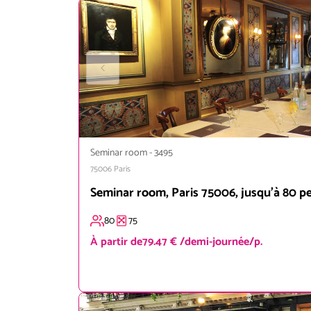
Seminar room
-
3495
75006
Paris
Seminar room, Paris 75006, jusqu'à 80 p
80
75
À partir de
79.47 € /demi-journée/p.