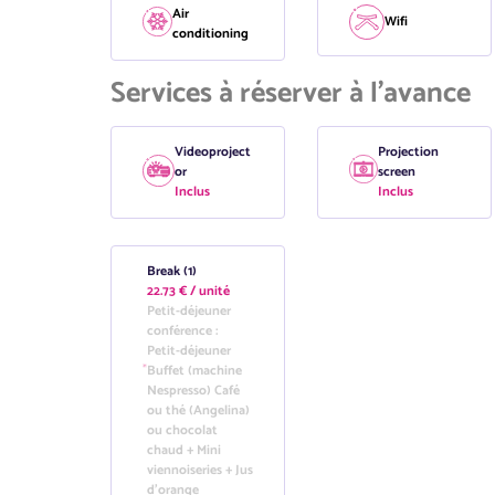
Air
Wifi
conditioning
Services à réserver à l'avance
Videoproject
Projection
or
screen
Inclus
Inclus
Break (1)
22.73 € / unité
Petit-déjeuner
conférence :
Petit-déjeuner
Buffet (machine
Nespresso) Café
ou thé (Angelina)
ou chocolat
chaud + Mini
viennoiseries + Jus
d’orange