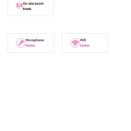
On site lunch
break
Microphone
Wifi
Inclus
Inclus