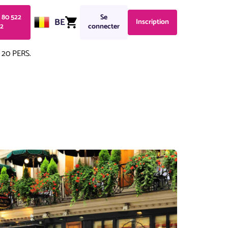
1 80 522
Se
BE
Inscription
2
connecter
20 PERS.