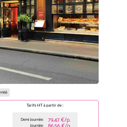
imité
Tarifs HT à partir de :
79.47 €/p.
Demi Journée:
86.56 €/p.
Journée: