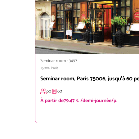
Seminar room
-
3497
75006
Paris
Seminar room, Paris 75006, jusqu'à 60 p
60
60
À partir de
79.47 € /demi-journée/p.