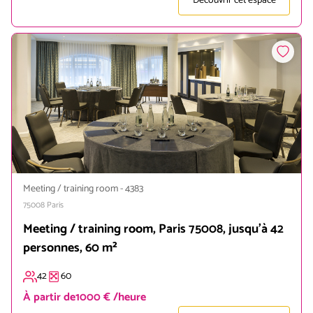
Découvrir cet espace
Meeting / training room
-
4383
75008
Paris
Meeting / training room, Paris 75008, jusqu'à 42
personnes, 60 m²
42
60
À partir de
1000 € /heure