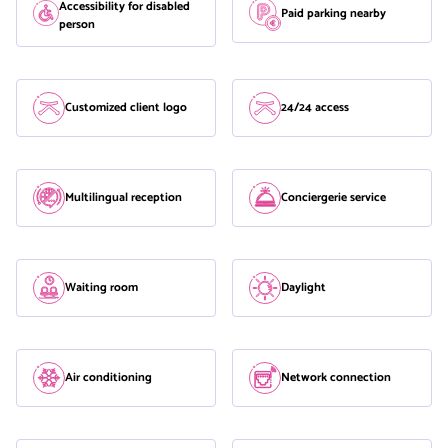
Accessibility for disabled
Paid parking nearby
person
Customized client logo
24/24 access
Multilingual reception
Conciergerie service
Waiting room
Daylight
Air conditioning
Network connection