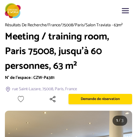
Résultats De Recherche
/
France
/
75008
/
Paris
/
Salon Traviata - 63m²
Meeting / training room,
Paris 75008, jusqu'à 60
personnes, 63 m²
N° de l'espace :
CZW-P4381
rue Saint-Lazare, 75008, Paris, France
Demande de réservation
1
/
3