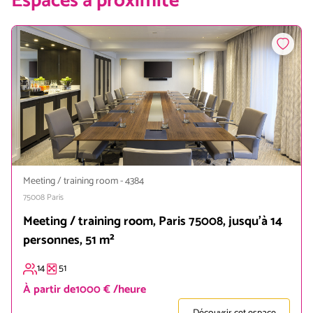
Espaces à proximité
Meeting / training room
-
4384
75008
Paris
Meeting / training room, Paris 75008, jusqu'à 14
personnes, 51 m²
14
51
À partir de
1000 € /heure