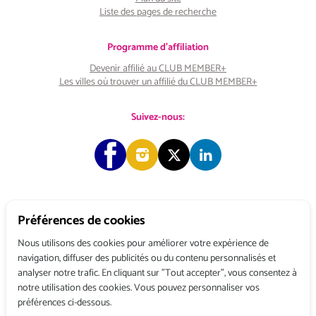
Liste des pages de recherche
Programme d'affiliation
Devenir affilié au CLUB MEMBER+
Les villes où trouver un affilié du CLUB MEMBER+
Suivez-nous:
Préférences de cookies
Copyright © 2026 Choose & Work. Tous droits réservés.
Nous utilisons des cookies pour améliorer votre expérience de
navigation, diffuser des publicités ou du contenu personnalisés et
analyser notre trafic. En cliquant sur "Tout accepter", vous consentez à
Tél: +33 (0) 1 80 522 522
notre utilisation des cookies. Vous pouvez personnaliser vos
Belgique : 156, avenue de Floréal – 1180 BRUXELLES
préférences ci-dessous.
France : 3, rue du Colonel Moll – 75017 PARIS