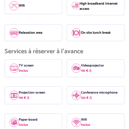
High broadband Internet
Wifi
access
Relaxation area
On site lunch break
Services à réserver à l'avance
TV screen
Videoprojector
Inclus
110 € /j
Projection screen
Conference microphone
110 € /j
133 € /j
Paper-board
Wifi
Inclus
Inclus