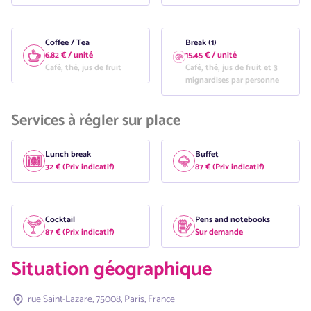
Coffee / Tea
Break (1)
6.82 € / unité
15.45 € / unité
Café, thé, jus de fruit
Café, thé, jus de fruit et 3
mignardises par personne
Services à régler sur place
Lunch break
Buffet
32 € (Prix indicatif)
87 € (Prix indicatif)
Cocktail
Pens and notebooks
87 € (Prix indicatif)
Sur demande
Situation géographique
rue Saint-Lazare, 75008, Paris, France