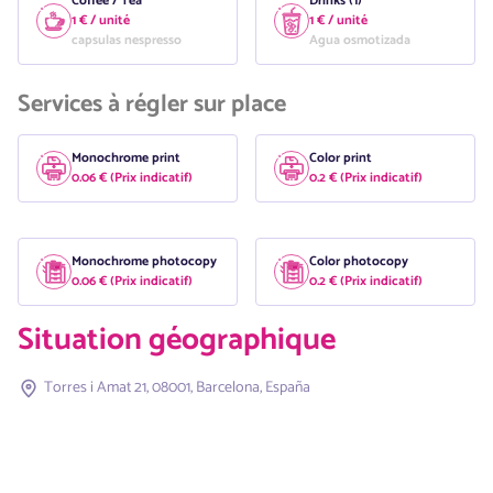
Coffee / Tea
Drinks (1)
1 € / unité
1 € / unité
capsulas nespresso
Agua osmotizada
Services à régler sur place
Monochrome print
Color print
0.06 € (Prix indicatif)
0.2 € (Prix indicatif)
Monochrome photocopy
Color photocopy
0.06 € (Prix indicatif)
0.2 € (Prix indicatif)
Situation géographique
Torres i Amat 21, 08001, Barcelona, España