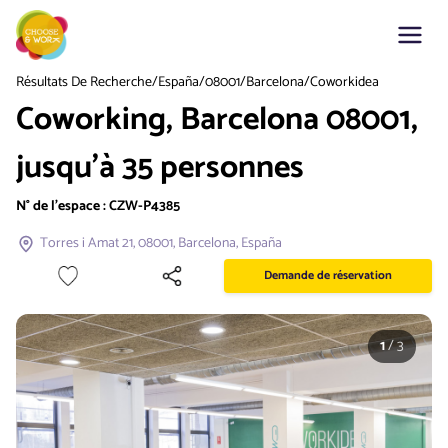
Résultats De Recherche
/
España
/
08001
/
Barcelona
/
Coworkidea
Coworking, Barcelona 08001,
jusqu'à 35 personnes
N° de l'espace :
CZW-P4385
Torres i Amat 21, 08001, Barcelona, España
Demande de réservation
1
/
3