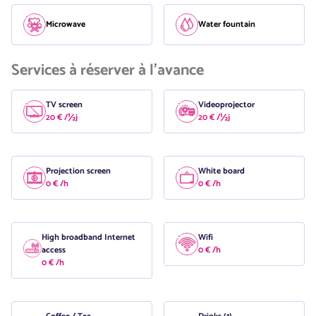
Microwave
Water fountain
Services à réserver à l'avance
TV screen
Videoprojector
20 € /½j
20 € /½j
Projection screen
White board
0 € /h
0 € /h
High broadband Internet
Wifi
access
0 € /h
0 € /h