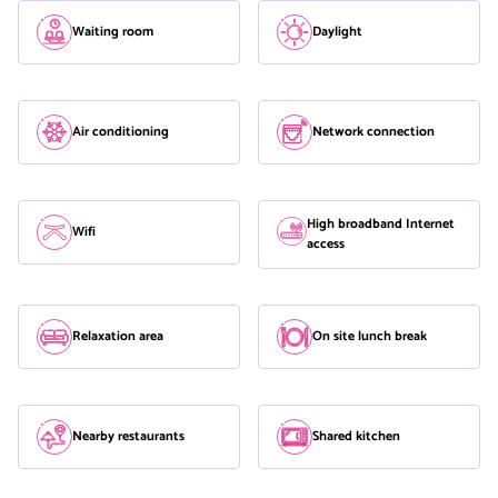
Waiting room
Daylight
Air conditioning
Network connection
High broadband Internet
Wifi
access
Relaxation area
On site lunch break
Nearby restaurants
Shared kitchen