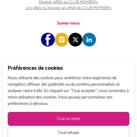
Devenir affilié au CLUB MEMBER+
Les villes où trouver un affilié du CLUB MEMBER+
Suivez-nous:
Préférences de cookies
Copyright © 2026 Choose & Work. Tous droits réservés.
Nous utilisons des cookies pour améliorer votre expérience de
navigation, diffuser des publicités ou du contenu personnalisés et
analyser notre trafic. En cliquant sur "Tout accepter", vous consentez à
Tél: +33 (0) 1 80 522 522
notre utilisation des cookies. Vous pouvez personnaliser vos
Belgique : 156, avenue de Floréal – 1180 BRUXELLES
préférences ci-dessous.
France : 3, rue du Colonel Moll – 75017 PARIS
Conditions générales de vente
Politique de confidentialité
Mentions légales
Tout accepter
Recevez toute l’actualité de Choose and Work
en vous abonnant à
notre Newsletter
Tout refuser
Tarifs HT à partir de :