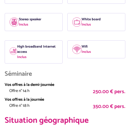
Stereo speaker
White board
Inclus
Inclus
High broadband Internet
Wifi
access
Inclus
Inclus
Séminaire
Vos offres à la demi-journée
250.00 € pers.
Offre n° 1:
4 h
Vos offres à la journée
350.00 € pers.
Offre n° 1:
8 h
Situation géographique