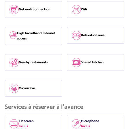
Network connection
Wifi
High broadband Internet
Relaxation area
access
Nearby restaurants
Shared kitchen
Microwave
Services à réserver à l'avance
TV screen
Microphone
Inclus
Inclus