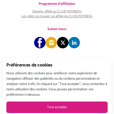
Programme d'affiliation
Devenir affilié au CLUB MEMBER+
Les villes où trouver un affilié du CLUB MEMBER+
Suivez-nous:
Préférences de cookies
Copyright © 2026 Choose & Work. Tous droits réservés.
Nous utilisons des cookies pour améliorer votre expérience de
navigation, diffuser des publicités ou du contenu personnalisés et
analyser notre trafic. En cliquant sur "Tout accepter", vous consentez à
Tél: +33 (0) 1 80 522 522
notre utilisation des cookies. Vous pouvez personnaliser vos
préférences ci-dessous.
Belgique : 156, avenue de Floréal – 1180 BRUXELLES
France : 3, rue du Colonel Moll – 75017 PARIS
Conditions générales de vente
Politique de confidentialité
Mentions légales
Tout accepter
Tarifs HT à partir de :