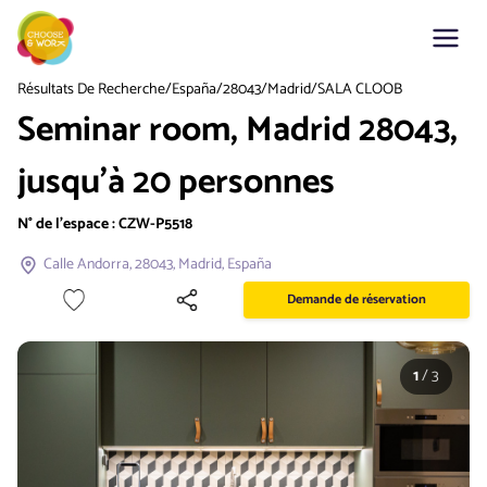
Résultats De Recherche
/
España
/
28043
/
Madrid
/
SALA CLOOB
Seminar room, Madrid 28043,
jusqu'à 20 personnes
N° de l'espace :
CZW-P5518
Calle Andorra, 28043, Madrid, España
Demande de réservation
1
/
3