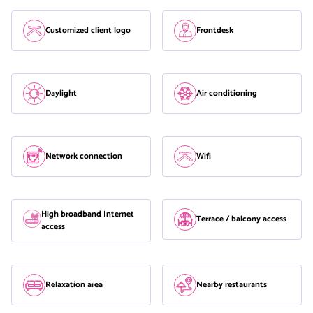
Customized client logo
Frontdesk
Daylight
Air conditioning
Network connection
Wifi
High broadband Internet
Terrace / balcony access
access
Relaxation area
Nearby restaurants