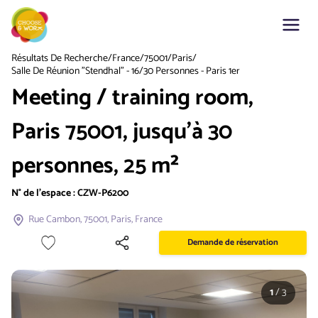
Résultats De Recherche
/
France
/
75001
/
Paris
/
Salle De Réunion "Stendhal" - 16/30 Personnes - Paris 1er
Meeting / training room,
Paris 75001, jusqu'à 30
personnes, 25 m²
N° de l'espace :
CZW-P6200
Rue Cambon, 75001, Paris, France
Demande de réservation
1
/
3