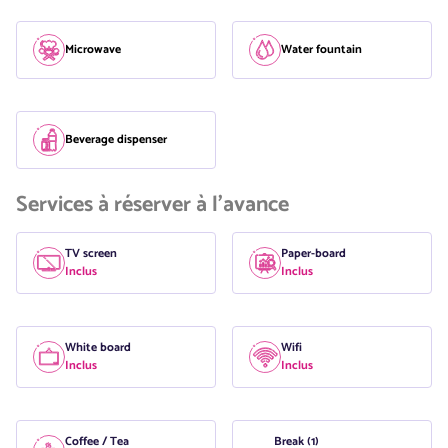
Microwave
Water fountain
Beverage dispenser
Services à réserver à l'avance
TV screen
Paper-board
Inclus
Inclus
White board
Wifi
Inclus
Inclus
Coffee / Tea
Break (1)