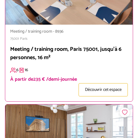
Meeting / training room
-
8936
75001
Paris
Meeting / training room, Paris 75001, jusqu'à 6
personnes, 16 m²
6
16
À partir de
235 € /demi-journée
Découvrir cet espace