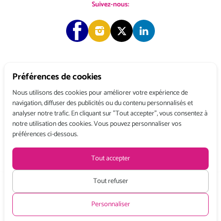
Suivez-nous:
Préférences de cookies
Copyright © 2026 Choose & Work. Tous droits réservés.
Nous utilisons des cookies pour améliorer votre expérience de
navigation, diffuser des publicités ou du contenu personnalisés et
analyser notre trafic. En cliquant sur "Tout accepter", vous consentez à
Tél: +33 (0) 1 80 522 522
notre utilisation des cookies. Vous pouvez personnaliser vos
Belgique : 156, avenue de Floréal – 1180 BRUXELLES
préférences ci-dessous.
France : 3, rue du Colonel Moll – 75017 PARIS
Conditions générales de vente
Politique de confidentialité
Mentions légales
Tout accepter
Recevez toute l’actualité de Choose and Work
en vous abonnant à
notre Newsletter
Tout refuser
Tarifs HT à partir de :
Personnaliser
Demi Journée:
Journée:
Mois:
440 €
720 €
4990 €
S’INSCRIRE