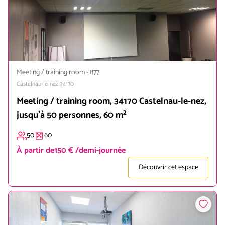
Meeting / training room
-
877
Castelnau-le-nez
34170
Meeting / training room, 34170 Castelnau-le-nez,
jusqu'à 50 personnes, 60 m²
50
60
À partir de
150 € /demi-journée
Découvrir cet espace