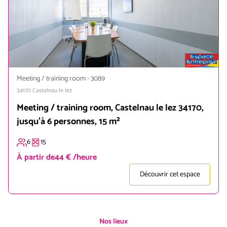
Meeting / training room
-
3089
34170
Castelnau le lez
Meeting / training room, Castelnau le lez 34170,
jusqu'à 6 personnes, 15 m²
6
15
À partir de
44 € /heure
Découvrir cet espace
Nos lieux