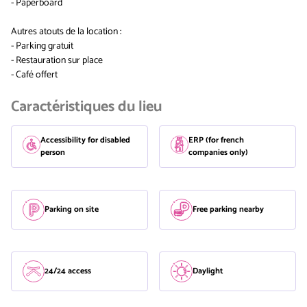
- Paperboard
Autres atouts de la location :
- Parking gratuit
- Restauration sur place
- Café offert
Caractéristiques du lieu
Accessibility for disabled
ERP (for french
person
companies only)
Parking on site
Free parking nearby
24/24 access
Daylight