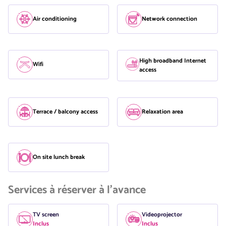
Air conditioning
Network connection
High broadband Internet
Wifi
access
Terrace / balcony access
Relaxation area
On site lunch break
Services à réserver à l'avance
TV screen
Videoprojector
Inclus
Inclus