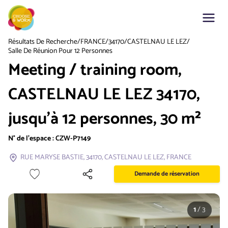
Résultats De Recherche
/
FRANCE
/
34170
/
CASTELNAU LE LEZ
/
Salle De Réunion Pour 12 Personnes
Meeting / training room,
CASTELNAU LE LEZ 34170,
jusqu'à 12 personnes, 30 m²
N° de l'espace :
CZW-P7149
RUE MARYSE BASTIE, 34170, CASTELNAU LE LEZ, FRANCE
Demande de réservation
1
/
3