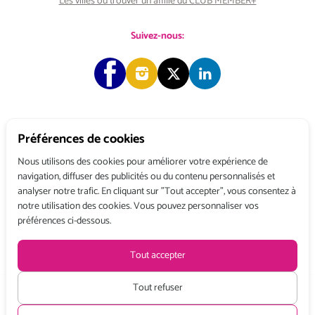
Les villes où trouver un affilié du CLUB MEMBER+
Suivez-nous:
Préférences de cookies
Copyright © 2026 Choose & Work. Tous droits réservés.
Nous utilisons des cookies pour améliorer votre expérience de
navigation, diffuser des publicités ou du contenu personnalisés et
analyser notre trafic. En cliquant sur "Tout accepter", vous consentez à
Tél: +33 (0) 1 80 522 522
notre utilisation des cookies. Vous pouvez personnaliser vos
Belgique : 156, avenue de Floréal – 1180 BRUXELLES
préférences ci-dessous.
France : 3, rue du Colonel Moll – 75017 PARIS
Conditions générales de vente
Politique de confidentialité
Mentions légales
Tout accepter
Recevez toute l’actualité de Choose and Work
en vous abonnant à
notre Newsletter
Tout refuser
Tarifs HT à partir de :