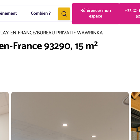
Référencer mon
+33 (0) 
vènement
Combien ?
espace
52
LAY-EN-FRANCE
/
BUREAU PRIVATIF WAWRINKA
-en-France 93290, 15 m²