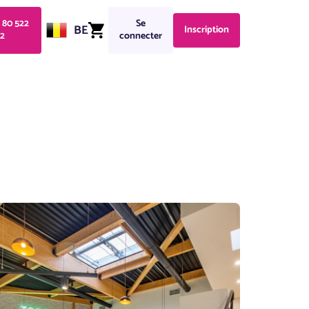
1 80 522
Se
BE
Inscription
2
connecter