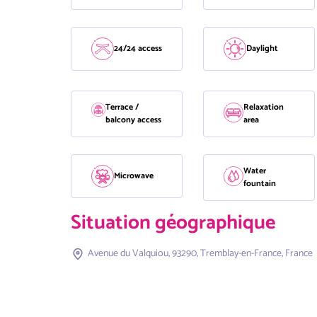
24/24 access
Daylight
Terrace /
Relaxation
balcony access
area
Water
Microwave
fountain
Situation géographique
Avenue du Valquiou, 93290, Tremblay-en-France, France