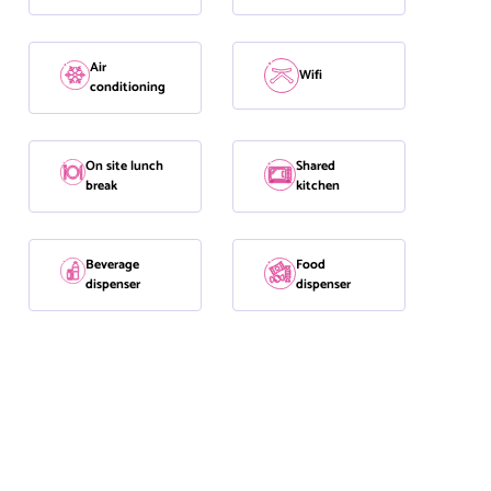
Air
Wifi
conditioning
On site lunch
Shared
break
kitchen
Beverage
Food
dispenser
dispenser