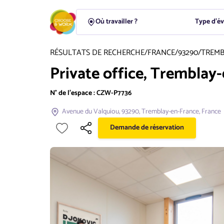
Type d'é
RÉSULTATS DE RECHERCHE
/
FRANCE
/
93290
/
TREMB
Private office, Tremblay
N° de l'espace :
CZW-P7736
Avenue du Valquiou, 93290, Tremblay-en-France, France
Demande de réservation