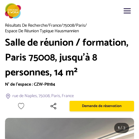
Résultats De Recherche
/
France
/
75008
/
Paris
/
Espace De Réunion Typique Hausmannien
Salle de réunion / formation,
Paris 75008, jusqu'à 8
personnes, 14 m²
N° de l'espace :
CZW-P8184
rue de Naples, 75008, Paris, France
Demande de réservation
1
/
3