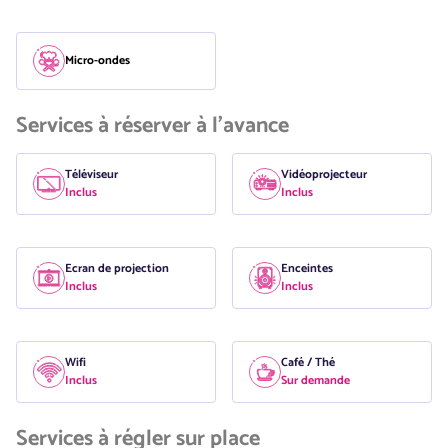
Micro-ondes
Services à réserver à l'avance
Téléviseur
Vidéoprojecteur
Inclus
Inclus
Ecran de projection
Enceintes
Inclus
Inclus
Wifi
Café / Thé
Inclus
Sur demande
Services à régler sur place