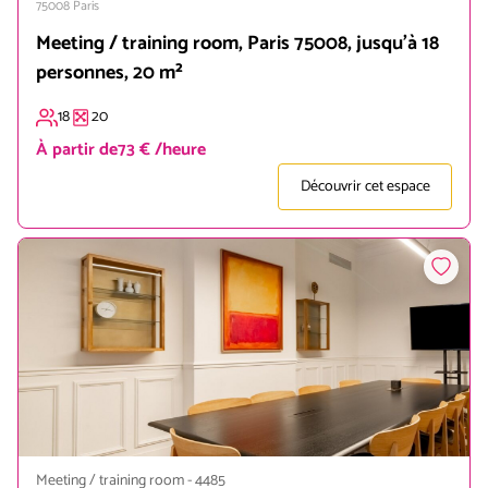
75008
Paris
Meeting / training room, Paris 75008, jusqu'à 18
personnes, 20 m²
18
20
À partir de
73 € /heure
Découvrir cet espace
Meeting / training room
-
4485